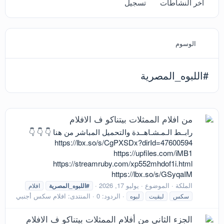
آخر النشاطات
تسجيل
الوسوم
#اللبوه_المصرية
من افلام الممثلات بيتناكو ف الافلام
رابــط الـمـشـاهــدة والتحميل المباشر من هنا 👇 👇 👇
https://lbx.so/s/CgPXSDx?dirId=47600594
https://upfiles.com/iMB1
https://streamruby.com/xp552mhdof1i.html
https://lbx.so/s/GSyqaIM
الملكة
الموضوع
يوليو 17, 2026
#اللبوه_المصرية
افلام
الردود: 0
المنتدى:
افلام سكس أجنبي
سكس
لبقيت
لبوه
الجزء الثاني من أفلام الممثلات بيتناكو ف الافلام