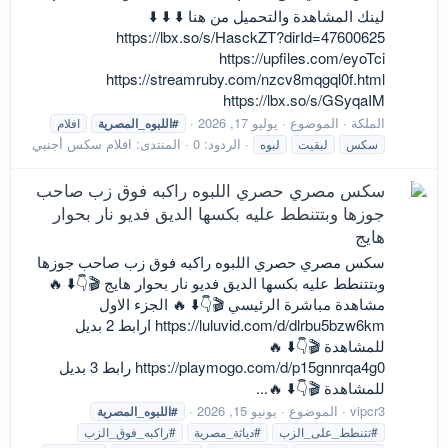
لينك المشاهدة والتحميل من هنا ⬇️ ⬇️ ⬇️
https://lbx.so/s/HasckZT?dirId=47600625
https://upfiles.com/eyoTci
https://streamruby.com/nzcv8mqgql0f.html
https://lbx.so/s/GSyqaIM
الملكة
الموضوع
يوليو 17, 2026
#اللبوه_المصرية
افلام
الردود: 0
المنتدى:
افلام سكس أجنبي
سكس
لبقيت
لبوه
سكس مصري حصري اللبوه راكبه فوق زب صاحب
جوزها وبتتنطط عليه بكسها الديق فديو نار بحوار
هايج
سكس مصري حصري اللبوه راكبه فوق زب صاحب جوزها
وبتتنطط عليه بكسها الديق فديو نار بحوار هايج 🎬👇⬇️ 🔥
مشاهدة مباشرة الرئيسي 🎬👇⬇️ 🔥 الجزء الاول
https://luluvid.com/d/dlrbu5bzw6km ارابط 2 بديل
للمشاهدة 🎬👇⬇️ 🔥
https://playmogo.com/d/p15gnnrqa4g0 رابط 3 بديل
للمشاهدة 🎬👇⬇️ 🔥...
vipcr3
الموضوع
يونيو 15, 2026
#اللبوه_المصرية
#تتنطط_على_الزب
#دياثة_مصرية
#راكبه_فوق_الزب