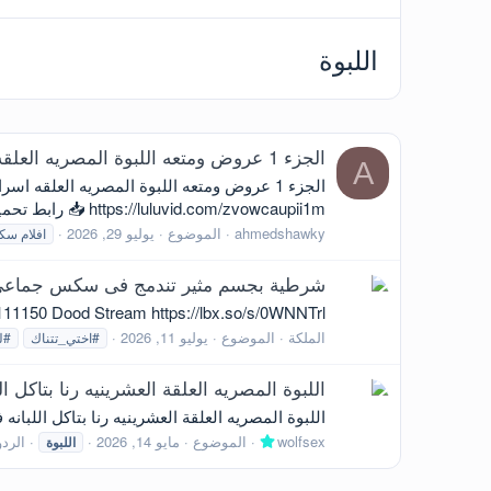
اللبوة
الجزء 1 عروض ومتعه اللبوة المصريه العلقه اسراء بتقلع لعشيقها وبتمتعه بجسمها بجميع الاوضاع
A
https://luluvid.com/zvowcaupii1m 📥 رابط تحميل و مشاهدة مباشر 📥 https://upfiles.com/dGP91z
ahmedshawky
الموضوع
يوليو 29, 2026
افلام س
شرطية بجسم مثير تندمج فى سكس جماعى مع 
11150 Dood Stream https://lbx.so/s/0WNNTrl
الملكة
الموضوع
يوليو 11, 2026
#اختي_تتناك
#ل
اللبوة المصريه العلقة العشرينيه رنا بتاك
اللبوة المصريه العلقة العشرينيه رنا بتاكل اللبانه فى بو
wolfsex
الموضوع
مايو 14, 2026
الردو
اللبوة