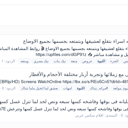
الردود: 1
كس
الجزء
اللبوة
عروض
متعة
نيك بنات
نيك مصري
ومتعه
زملائها وتجربة أزبار مختلفة الأحجام والأقطار
EBRip/HD) Screens WatchOnline https://lbx.so/s/REo5Cn5?dirId=481
الردود: 0
بوة_مولعة
#مراته_تتناك
اللبوة
امهات
بعشق لما اتخيل ماما تتناك
ل اللبانه فى بوقها وفاشخه كسها سبعه ونص لحد لما تنزل عسل كس
قها وفاشخه كسها سبعه ونص لحد لما تنزل عسل كسها وتترعش https://lbx.cx/f/DjCHu7E
د: 0
المنتدى:
افلام سكس عربي