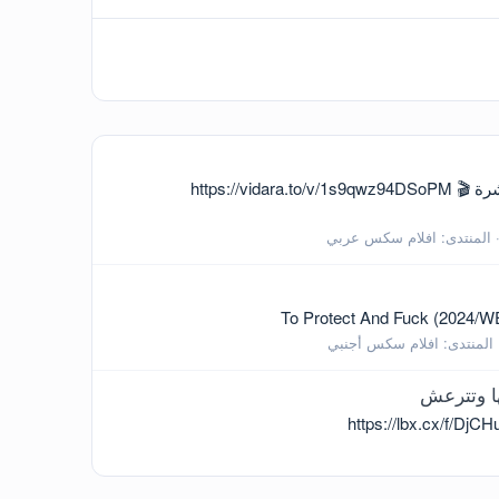
الجزء 1 عروض ومتعه اللبوة المصريه العلقه اسراء بتقلع لعشيقها وبتمتعه بجسمها بجميع الاوضاع 🎬 روابط المشاهدة المباشرة 🎬 https://vidara.to/v/1s9qwz94DSoPM
المنتدى:
افلام سكس عربي
To Protect And Fuck (2024/W
المنتدى:
افلام سكس أجنبي
ها وتترعش