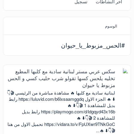
آخر النشاطات
تسجيل
الوسوم
#الحس_مزبوط_يا_حيوان
سكس عربي مستر لبنانية سادية مع كلبها المطيع
تخليه يلحس كسها تقولو شرب حليب كسي و الحس
مزبوط يا حيوان
لبنانية سادية مع كلبها 🔥 مشاهدة مباشرة من الرئيسي 🎬👇
⬇️ 🔥 الجزء الاول https://luluvid.com/b6lxsaamggdq رابط
بديل للمشاهدة 1 🎬👇⬇️ 🔥
https://playmogo.com/d/ldgqyd43x16b رابط بديل
للمشاهدة 2 🎬👇⬇️ 🔥
https://vidara.to/v/FpUXwr9TNkGoC تحميل الاول من هنا
🎬👇⬇️ 🔥...