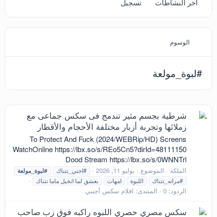
آخر النشاطات
تسجيل
الوسوم
#لبوة_مولعة
شرطية بجسم مثير تندمج فى سكس جماعى مع
زملائها وتجربة أزبار مختلفة الأحجام والأقطار
To Protect And Fuck (2024/WEBRip/HD) Screens
WatchOnline https://lbx.so/s/REo5Cn5?dirId=48111150
Dood Stream https://lbx.so/s/0WNNTrl
الملكة
الموضوع
يوليو 11, 2026
#اختي_تتناك
#لبوة_مولعة
#مراته_تتناك
اللبوة
امهات
بعشق لما اتخيل ماما تتناك
الردود: 0
المنتدى:
افلام سكس أجنبي
سكس مصري حصري اللبوه راكبه فوق زب صاحب