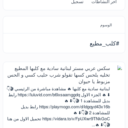
آخر النشاطات
تسجيل
الوسوم
#كلب_مطيع
سكس عربي مستر لبنانية سادية مع كلبها المطيع
تخليه يلحس كسها تقولو شرب حليب كسي و الحس
مزبوط يا حيوان
لبنانية سادية مع كلبها 🔥 مشاهدة مباشرة من الرئيسي 🎬👇
⬇️ 🔥 الجزء الاول https://luluvid.com/b6lxsaamggdq رابط
بديل للمشاهدة 1 🎬👇⬇️ 🔥
https://playmogo.com/d/ldgqyd43x16b رابط بديل
للمشاهدة 2 🎬👇⬇️ 🔥
https://vidara.to/v/FpUXwr9TNkGoC تحميل الاول من هنا
🎬👇⬇️ 🔥...