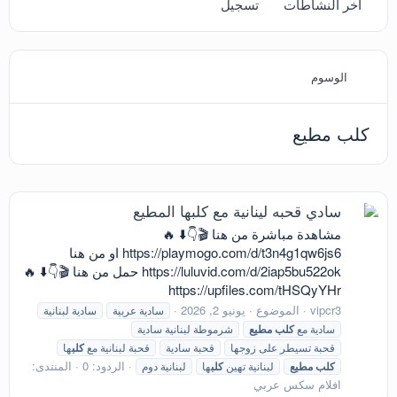
آخر النشاطات
تسجيل
الوسوم
كلب مطيع
سادي قحبه لينانية مع كلبها المطيع
مشاهدة مباشرة من هنا 🎬👇⬇️ 🔥
https://playmogo.com/d/t3n4g1qw6js6 او من هنا
https://luluvid.com/d/2iap5bu522ok حمل من هنا 🎬👇⬇️ 🔥
https://upfiles.com/tHSQyYHr
vipcr3
الموضوع
يونيو 2, 2026
سادية عربية
سادية لبنانية
سادية مع
كلب
مطيع
شرموطة لبنانية سادية
قحبة تسيطر على زوجها
قحبة سادية
قحبة لبنانية مع
كلب
ها
الردود: 0
المنتدى:
كلب
مطيع
لبنانية تهين
كلب
ها
لبنانية دوم
افلام سكس عربي