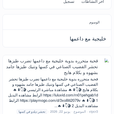
آخر النشاطات
تسجيل
الوسوم
خليجية مع داعمها
قحبة متحرره بدوية خليجية مع داعمها تضرب طيزها
تحشر القضيب الصناعي في كسها وتنيك طيزها جامد
بشهوه و بكلام هايج
قحبة متحرره بدوية خليجية مع داعمها تضرب طيزها تحشر
القضيب الصناعي في كسها وتنيك طيزها جامد بشهوه و
بكلام هايج 🎬👇⬇️ 🔥 مشاهدة مباشرة الرئيسي 🎬👇⬇️ 🔥
https://luluvid.com/rn01pehgab1d الرابط مشاهده البديل
1 🎬👇⬇️ 🔥 https://playmogo.com/d/3xo8iti2079v الرابط
مشاهده البديل 2 🎬👇⬇️ 🔥...
vipcr3
الموضوع
يونيو 22, 2026
تحشر ديلدو في كسها