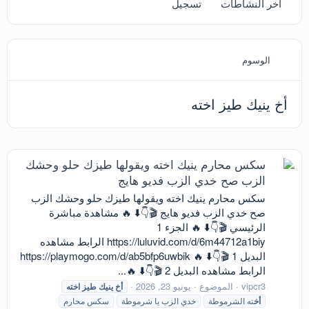
آخر النشاطات
تسجيل
الوسوم
أخ ينيك طيز اخته
سكس محارم ينيك اخته ويقولها طيزك حلو وحشك
الزب صح خدي الزب فديو هايج
سكس محارم ينيك اخته ويقولها طيزك حلو وحشك الزب
صح خدي الزب فديو هايج 🎬👇⬇️ 🔥 مشاهدة مباشرة
الرئيسي 🎬👇⬇️ 🔥 الجزء 1
https://luluvid.com/d/6m44712a1biy الرابط مشاهده
البديل 1 🎬👇⬇️ 🔥 https://playmogo.com/d/ab5bfp6uwbik
الرابط مشاهده البديل 2 🎬👇⬇️ 🔥...
vipcr3
الموضوع
يونيو 23, 2026
أخ
ينيك
طيز
اخته
أخ
ته الشرموطة
خدي الزب يا شرموطة
سكس محارم