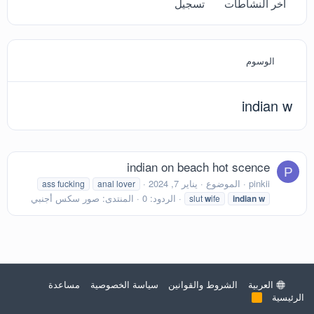
آخر النشاطات
تسجيل
الوسوم
indian w
indian on beach hot scence
P
pinkii
الموضوع
يناير 7, 2024
ass fucking
anal lover
الردود: 0
المنتدى:
صور سكس أجنبي
slut
w
ife
indian
w
العربية
الشروط والقوانين
سياسة الخصوصية
مساعدة
الرئيسية
R
S