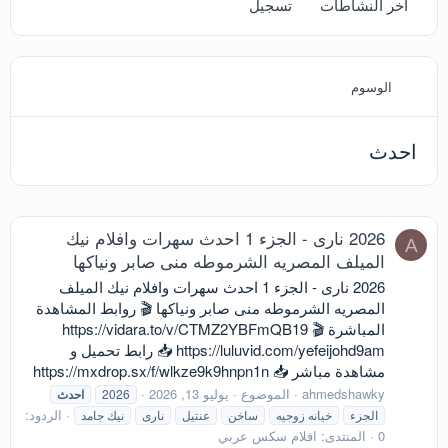
آخر النشاطات
تسجيل
الوسوم
احدث
2026 نارى - الجزء 1 احدث سهرات وافلام نيك
A
الميلف المصريه الشرموطه منى صابر ونياكها
2026 نارى - الجزء 1 احدث سهرات وافلام نيك الميلف
المصريه الشرموطه منى صابر ونياكها 🎬 روابط المشاهدة
المباشرة 🎬 https://vidara.to/v/CTMZ2YBFmQB19
https://luluvid.com/yefeijohd9am 📥 رابط تحميل و
مشاهدة مباشر 📥 https://mxdrop.sx/f/wlkze9k9hnpn1n
ahmedshawky
الموضوع
يوليو 13, 2026
2026
احدث
الردود:
الجزء
خيانه زوجيه
ساخن
عنتيل
نارى
نيك جامد
0
المنتدى:
افلام سكس عربي