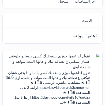
آخر النشاطات
تسجيل
الوسوم
#هاتها_مولعة
تقول لداعمها جوزي بينضفلك كسي بلسانو دلوقتي
عشان تنيكني ع نضافه نيك و هاتها البنت مولعة و
جامدة اوي
تقول لداعمها جوزي بينضفلك كسي بلسانو دلوقتي عشان
تنيكني ع نضافه نيك و هاتها البنت مولعة و جامدة اوي 👇⬇️🎬
👇⬇️ 🔥 مشاهدة مباشرة الرئيسي 🎬👇⬇️ 🔥
https://luluvid.com/rok3xrmowhcn ارابط 2 بديل
للمشاهدة 🎬👇⬇️ 🔥
https://playmogo.com/d/n8s1q7uoklzx ارابط 3 بديل
للمشاهدة 🎬👇⬇️ 🔥...