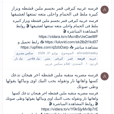
فرسه عربيه كيرفى قمر بجسم ملبن قشطه وبزاز
A
كبيره ملط فى الحمام واحلى متعه تمتعها لعشيقها
فرسه عربيه كيرفى قمر بجسم ملبن قشطه وبزاز كبيره
ملط فى الحمام واحلى متعه تمتعها لعشيقها 🎬 روابط
المشاهدة المباشرة 🎬
https://vidara.to/v/tAcnBvUeCaeWF
https://luluvid.com/sk2lb2t1kd37 📥 رابط تحميل و
مشاهدة مباشر 📥 https://upfiles.com/q3zbDarp
ahmedshawky
الموضوع
يوليو 31, 2026
سكس مصري
عربيه
فرسه
قمر
كيرفى
مثير
نيك فلاحي
نيك نار
الردود: 1
المنتدى:
افلام سكس عربي
فرسه مصريه منقبه ملبن قشطه اخر هيجان تدعك
A
كسها واهاتها نار وتقوله بحب النيك اوى ونياكها يقولها
وطى صوتك
فرسه مصريه منقبه ملبن قشطه اخر هيجان تدعك كسها
واهاتها نار وتقوله بحب النيك اوى ونياكها يقولها وطى صوتك
🎬 روابط المشاهدة المباشرة 🎬
https://vidara.to/v/Y0kSjyMv9p7rE