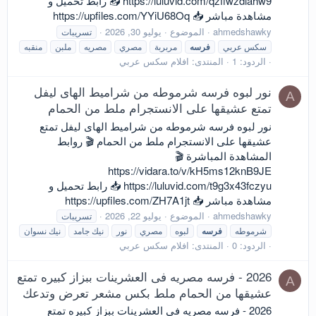
https://luluvid.com/qzfiwzdiahw9 📥 رابط تحميل و
مشاهدة مباشر 📥 https://upfiles.com/YYiU68Oq
ahmedshawky
الموضوع
يوليو 30, 2026
تسريبات
سكس عربي
فرسه
مربربة
مصري
مصريه
ملبن
منقبه
الردود: 1
المنتدى:
افلام سكس عربي
نور لبوه فرسه شرموطه من شراميط الهاى ليفل
A
تمتع عشيقها على الانستجرام ملط من الحمام
نور لبوه فرسه شرموطه من شراميط الهاى ليفل تمتع
عشيقها على الانستجرام ملط من الحمام 🎬 روابط
المشاهدة المباشرة 🎬
https://vidara.to/v/kH5ms12knB9JE
https://luluvid.com/t9g3x43fczyu 📥 رابط تحميل و
مشاهدة مباشر 📥 https://upfiles.com/ZH7A1jt
ahmedshawky
الموضوع
يوليو 22, 2026
تسريبات
شرموطه
فرسه
لبوه
مصري
نور
نيك جامد
نيك نسوان
الردود: 0
المنتدى:
افلام سكس عربي
2026 - فرسه مصريه فى العشرينات ببزاز كبيره تمتع
A
عشيقها من الحمام ملط بكس مشعر تعرض وتدعك
2026 - فرسه مصريه فى العشرينات ببزاز كبيره تمتع