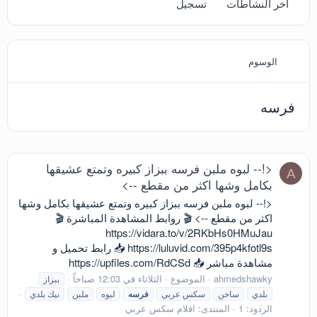
آخر النشاطات
تسجيل
الوسوم
فرسه
<!-- لبوه ملبن فرسه ببزاز كبيره وتمتع عشيقها
A
بكامل وشها اكثر من مقطع -->
<!-- لبوه ملبن فرسه ببزاز كبيره وتمتع عشيقها بكامل وشها
اكثر من مقطع --> 🎬 روابط المشاهدة المباشرة 🎬
https://vidara.to/v/2RKbHs0HMuJau
https://luluvid.com/395p4kfotl9s 📥 رابط تحميل و
مشاهدة مباشر 📥 https://upfiles.com/RdCSd
ahmedshawky
الموضوع
الثلاثاء في 12:03 صباحاً
ببزاز
بلدي
ساخن
سكس عربي
فرسه
لبوه
ملبن
نيك بلدي
الردود: 1
المنتدى:
افلام سكس عربي