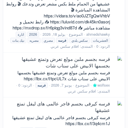
عشيقها من الحمام ملط بكس مشعر تعرض وتدعك 🎬 روابط
المشاهدة المباشرة 🎬
https://vidara.to/v/ao0JZTgQwVhbV
https://luluvid.com/dk45kn0asorj 📥 رابط تحميل و
مشاهدة مباشر 📥 https://mxdrop.sx/f/r6plqg3vind87d
ahmedshawky
الموضوع
يوليو 18, 2026
2026
اثارة
العشرينات
سكس بلدي
فرسه
مصري
مصريه
نيك بنات
الردود: 0
المنتدى:
افلام سكس عربي
فرسه بجسم ملبن مولع تعرض وتمتع عشيقها
بجسمها الابيض على سناب شات
فرسه بجسم ملبن مولع تعرض وتمتع عشيقها بجسمها
الابيض على سناب شات https://lbx.cx/f/tpcUL7x
wolfsex
الموضوع
يونيو 7, 2026
الردود: 0
فرسه
المنتدى:
افلام سكس عربي
فرسه كيرفى بجسم فاجر عالمى هاى ليفل تمتع
عشيقها
فرسه كيرفى بجسم فاجر عالمى هاى ليفل تمتع عشيقها
https://lbx.cx/f/3q4cm1J