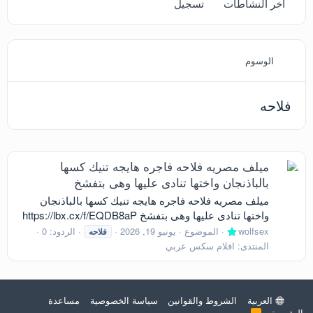
آخر النشاطات
تسجيل
الوسوم
فلاحه
ميلف مصريه فلاحه فاجره هايجه تنيك كسها
بالباذنجان واختها تنادى عليها وهى بتفشخ
ميلف مصريه فلاحه فاجره هايجه تنيك كسها بالباذنجان
واختها تنادى عليها وهى بتفشخ https://lbx.cx/f/EQDB8aP
wolfsex
الموضوع
يونيو 19, 2026
الردود: 0
فلاحه
المنتدى:
افلام سكس عربي
العربية
الشروط والقوانين
سياسة الخصوصية
مساعدة
الرئيسية
R