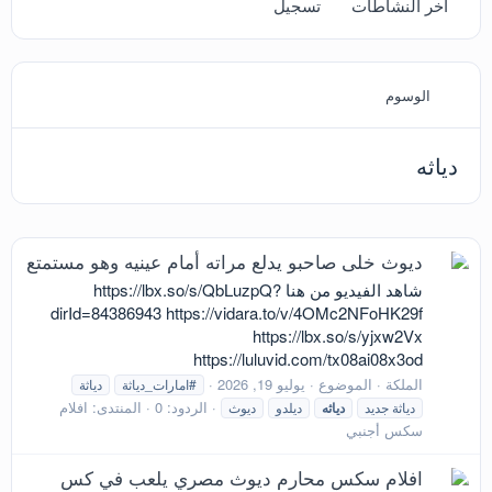
آخر النشاطات
تسجيل
الوسوم
دياثه
ديوث خلى صاحبو يدلع مراته أمام عينيه وهو مستمتع
شاهد الفيديو من هنا https://lbx.so/s/QbLuzpQ?
dirId=84386943 https://vidara.to/v/4OMc2NFoHK29f
https://lbx.so/s/yjxw2Vx
https://luluvid.com/tx08ai08x3od
الملكة
الموضوع
يوليو 19, 2026
#امارات_دياثة
دياثة
الردود: 0
المنتدى:
افلام
دياثة جديد
دياثه
ديلدو
ديوث
سكس أجنبي
افلام سكس محارم ديوث مصري يلعب في كس