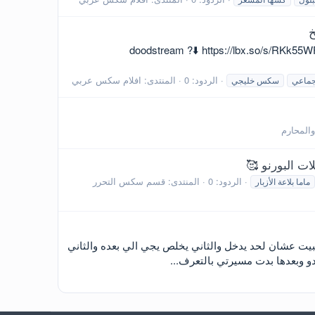
خ
قاطع لفرسه مصريه لبوه بجسم شديد تعرض لعشيقها فى مجموعه مقاطع وهى مشغله قنوات الطبخ اتفرج من doodstream ?⬇️ https://lbx.so/s/RKk55WF?
الردود: 0
المنتدى:
افلام سكس عربي
ماعي
سكس خليجي
المحارم
ات البورنو 🥰
الردود: 0
المنتدى:
قسم سكس التحرر
ماما بلاعة الأزبار
س اثنينهم واحد يشوف وضع البيت عشان لحد يدخل والثاني يخلص يجي الي بعده والثاني
و وبعدها بدت مسيرتي بالتعرف...