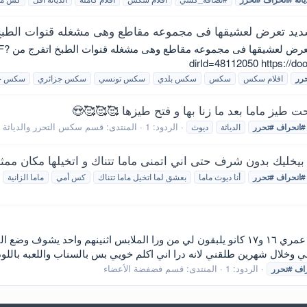
ديد تعرض لعشيقها فى مجموعه مقاطع وهى مشغله قنوات الطب
تجميعه م
dirId=48112050 https://do
رر
افلام سكس
سكس
سكس بلدي
سكس تونسي
سكس جزائري
سكس ج
 طيز ماما بعد ما زنا بها و فتح طيزها 🥰🥰🥰😍
الردود: 1
المنتدى:
قسم سكس التحرر والدياثة و
#انحراف
#تحرر
الدياثة
ديوث
ى بيخليك بدون شرف حتى اني اتمنى ماما تتناك و اتخيلها مكان ممثل
#انحراف
#تحرر
أنا ديوث ماما
بعشق لما اتخيل ماما تتناك
كس أمي
ماما الزانية
سبب محنتي خواني اول من جربت معهم من كان عمري ١٦ و١٧ كانو يلبقون لي من ورا الملاب
خلال شهرين طلقني لانه درا اني اكلم خويي بس بالسناب واللعبه باللود
الردود: 1
المنتدى:
قسم فضفضة الأعضاء
اف
#تحرر