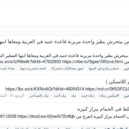
تحرش بطيز واحدة مربربة قاعدة جنبه في العربية ومعاها ابنه
رش بطيز واحدة مربربة قاعدة جنبه في العربية ومعاها ابنها الصغير ال
vTube...
رر
تحشر ديلدو في كسها
صور سحاقيات متحركة
قحبة متحررة بدوية
نساء تحت 
الردود: 0
المن
رر
#سكس_دياثة
دياثة جديد
نيك
نيك أخت
نيك بالصناعى
 فى الحمام ببزاز كبيره
لبوه مصريه هايجه تعرض وتدعك لعشيقها ملط فى الحمام ببزاز كبيره اتفرج من
اثه
#انحراف
#تحرر
#نضافة_كسي
افلام سكس
افلام كاملة
الدياثة افل
كس مب