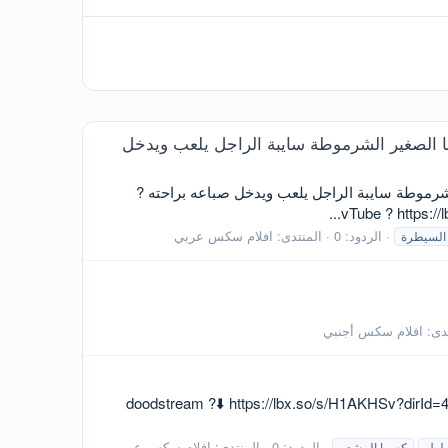
ا الصغير الشرموطة سايبة الراجل يلعب ويدخل
شرموطة سايبة الراجل يلعب ويدخل صباعه براحته ?
الردود: 0
المنتدى:
افلام سكس عربي
السيطرة
تدى:
افلام سكس أجنبي
 doodstream ?⬇️ https://lbx.so/s/H1AKHSv?dirId=48112038 https://dood.ws/d/jnw0r72rdfqb
الردود: 0
المنتدى:
افلام سكس عربي
لول
كسها المشعر