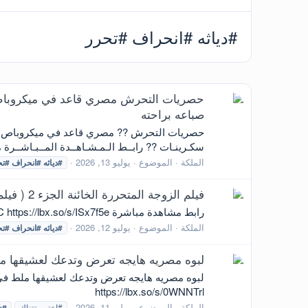
#دياثه #انحراف #تحرر
حصريات التحرش مصري قاعد في ميكروباص بي
صباعه براحته
حصريات التحرش ?? مصري قاعد في ميكروباص بيتح
سكـرينـات ?? رابــط الـمـشـاهــدة المــبـاشــرة من  ? https://lbx.so/s/tzR8w8r?dirId=47932653 https://vtbe.to/0igae10f0zce.html
الملكة
الموضوع
يوليو 13, 2026
#دياثه
#انحراف
#تح
فيلم الزوجة المتحررة الخائنة الجزء 2 ( فيلم كلاسيكي )
رابط مشاهدة مباشرة https://lbx.so/s/KXNnAQt?dirId=48054314 https://mir.cr/0KS3FCLC https://lbx.so/s/ISx7f5e
الملكة
الموضوع
يوليو 12, 2026
#دياثه
#انحراف
#تح
لبوه مصريه هايجه تعرض وتدعك لعشيقها ملط
https://lbx.so/s/0WNNTrl
الملكة
الموضوع
يوليو 11, 2026
#اختي_تتناك
#دي