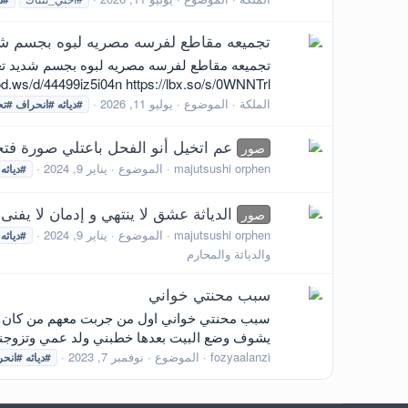
تجميعه مقاطع لفرسه مصريه لبوه بجسم ش
od.ws/d/44499iz5i04n https://lbx.so/s/0WNNTrl
الملكة
الموضوع
يوليو 11, 2026
#دياثه
#انحراف
#تح
عم اتخيل أنو الفحل باعتلي صورة فتحت
صور
majutsushi orphen
الموضوع
يناير 9, 2024
#دياثه
الدياثة عشق لا ينتهي و إدمان لا يفن
صور
majutsushi orphen
الموضوع
يناير 9, 2024
#دياثه
والدياثة والمحارم
سبب محنتي خواني
يشوف وضع البيت بعدها خطبني ولد عمي وتزوجني و
fozyaalanzi
الموضوع
نوفمبر 7, 2023
#دياثه
#انحر