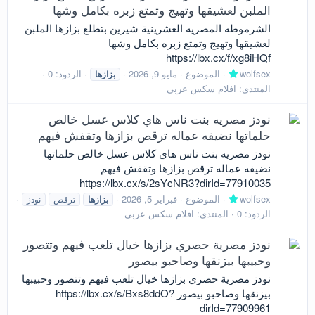
الملبن لعشيقها وتهيج وتمتع زبره بكامل وشها
الشرموطه المصريه العشرينية شيرين بتطلع بزازها الملبن
لعشيقها وتهيج وتمتع زبره بكامل وشها
https://lbx.cx/f/xg8iHQf
wolfsex
الموضوع
مايو 9, 2026
الردود: 0
بزازها
المنتدى:
افلام سكس عربي
نودز مصريه بنت ناس هاي كلاس عسل خالص
حلماتها نضيفه عماله ترقص بزازها وتقفش فيهم
نودز مصريه بنت ناس هاي كلاس عسل خالص حلماتها
نضيفه عماله ترقص بزازها وتقفش فيهم
https://lbx.cx/s/2sYcNR3?dirId=77910035
wolfsex
الموضوع
فبراير 5, 2026
بزازها
ترقص
نودز
الردود: 0
المنتدى:
افلام سكس عربي
نودز مصرية حصري بزازها خيال تلعب فيهم وتتصور
وحبيبها بيزنقها وصاحبو بيصور
نودز مصرية حصري بزازها خيال تلعب فيهم وتتصور وحبيبها
بيزنقها وصاحبو بيصور https://lbx.cx/s/Bxs8ddO?
dirId=77909961