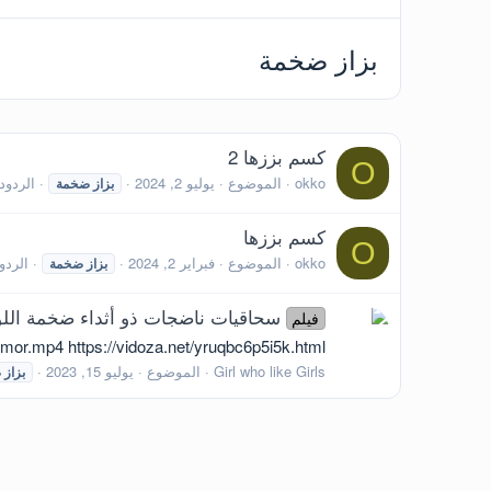
بزاز ضخمة
كسم بززها 2
O
okko
الموضوع
يوليو 2, 2024
الردود: 
بزاز
ضخمة
كسم بززها
O
okko
الموضوع
فبراير 2, 2024
الردود
بزاز
ضخمة
سحاقيات ناضجات ذو أثداء ضخمة اللو
فيلم
.mp4 https://vidoza.net/yruqbc6p5i5k.html
Girl who like Girls
الموضوع
يوليو 15, 2023
بزاز
ض