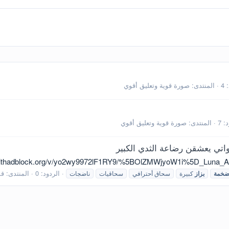
4
المنتدى:
صورة قوية وتعليق أقوي
: 7
المنتدى:
صورة قوية وتعليق أقوي
اتي يعشقن رضاعة الثدي الكبير
ewithadblock.org/v/yo2wy9972lF1RY9/%5BOlZMWjyoW1i%5D_Luna_Amor
الردود: 0
المنتدى:
قس
خمة
بزاز
كبيرة
سحاق أحترافي
سحاقيات
ناضجات